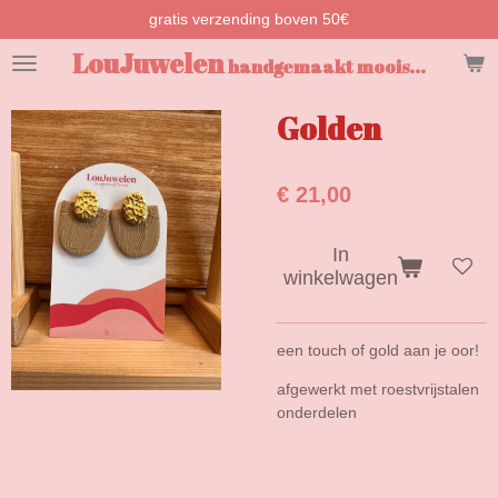
gratis verzending boven 50€
Ga
direct
LouJuwelen
handgemaakt moois...
naar
de
hoofdinhoud
Golden
€ 21,00
In
winkelwagen
een touch of gold aan je oor!
afgewerkt met roestvrijstalen
onderdelen