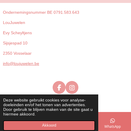
Ondernemingsnummer BE 0791.583.643
LouJuwelen
Evy Scheyltjens
Sijsjespad 10
2350 Vosselaar
info@loujuwelen.be
F
I
a
n
© 2023 - 2026 loujuwelen.be
Deze website gebruikt cookies voor analyse-
c
s
Powered by
JouwWeb
doeleinden en/of het tonen van advertenties.
e
t
Door gebruik te blijven maken van de site gaat u
b
a
hiermee akkoord.
o
g
Akkoord
o
r
E-mailadres
Kaart
Instagram
WhatsApp