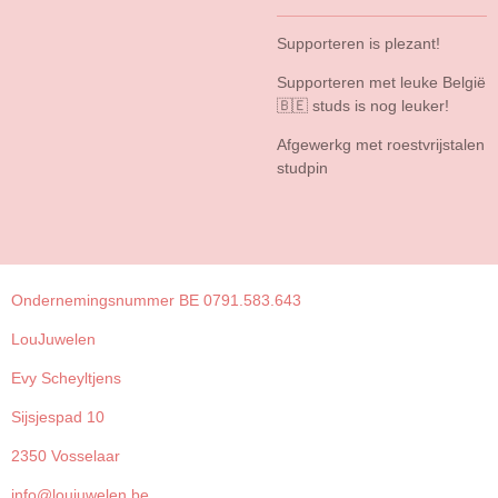
Supporteren is plezant!
Supporteren met leuke België
🇧🇪 studs is nog leuker!
Afgewerkg met roestvrijstalen
studpin
Ondernemingsnummer BE 0791.583.643
LouJuwelen
Evy Scheyltjens
Sijsjespad 10
2350 Vosselaar
info@loujuwelen.be