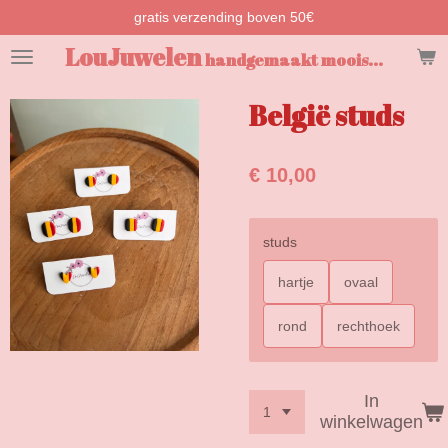
gratis verzending boven 50€
Ga
direct
LouJuwelen
handgemaakt moois...
naar
de
hoofdinhoud
België studs
€ 10,00
studs
hartje
ovaal
rond
rechthoek
In
winkelwagen